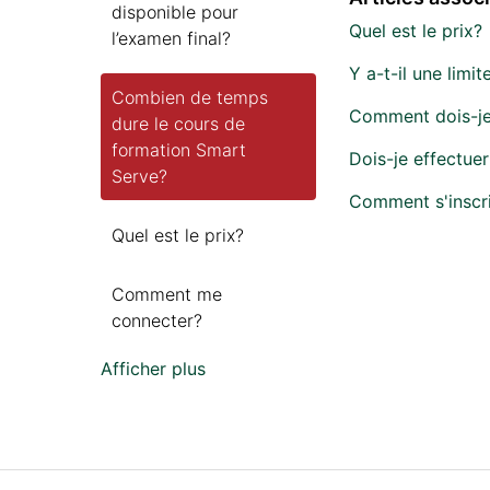
disponible pour
Quel est le prix?
l’examen final?
Y a-t-il une limi
Combien de temps
Comment dois-je
dure le cours de
formation Smart
Dois-je effectuer
Serve?
Comment s'inscri
Quel est le prix?
Comment me
connecter?
Afficher plus